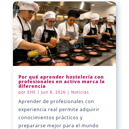
Por qué aprender hostelería con
profesionales en activo marca la
diferencia
por
EHS
|
Jun 8, 2026
|
Noticias
Aprender de profesionales con
experiencia real permite adquirir
conocimientos prácticos y
prepararse mejor para el mundo