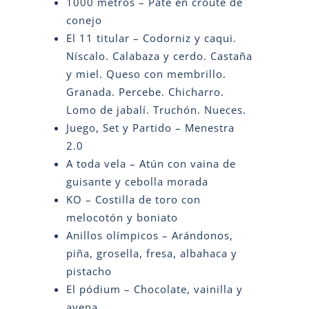
1000 metros – Paté en croute de
conejo
El 11 titular – Codorniz y caqui.
Níscalo. Calabaza y cerdo. Castaña
y miel. Queso con membrillo.
Granada. Percebe. Chicharro.
Lomo de jabalí. Truchón. Nueces.
Juego, Set y Partido – Menestra
2.0
A toda vela – Atún con vaina de
guisante y cebolla morada
KO – Costilla de toro con
melocotón y boniato
Anillos olímpicos – Arándonos,
piña, grosella, fresa, albahaca y
pistacho
El pódium – Chocolate, vainilla y
avena.