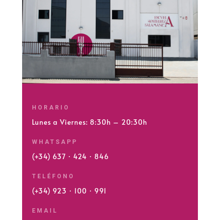
HORARIO
Lunes a Viernes: 8:30h – 20:30h
WHATSAPP
(+34) 637 · 424 · 846
TELÉFONO
(+34) 923 · 100 · 991
EMAIL