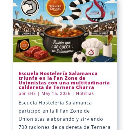
Escuela Hostelería Salamanca
triunfa en la Fan Zone de
Unionistas con una multitudinaria
caldereta de Ternera Charra
por
EHS
|
May 15, 2026
|
Noticias
Escuela Hostelería Salamanca
participó en la II Fan Zone de
Unionistas elaborando y sirviendo
700 raciones de caldereta de Ternera