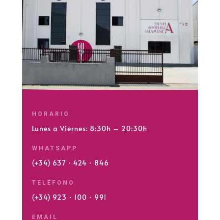
HORARIO
Lunes a Viernes: 8:30h – 20:30h
WHATSAPP
(+34) 637 · 424 · 846
TELÉFONO
(+34) 923 · 100 · 991
EMAIL