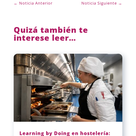
←
Noticia Anterior
Noticia Siguiente
→
Quizá también te
interese leer…
Learning by Doing en hostelería: