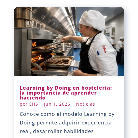
Learning by Doing en hostelería:
la importancia de aprender
haciendo
por
EHS
|
Jun 1, 2026
|
Noticias
Conoce cómo el modelo Learning by
Doing permite adquirir experiencia
real, desarrollar habilidades