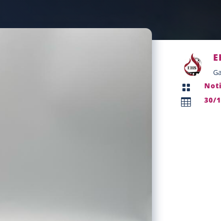
E
Ga
Not

30/
