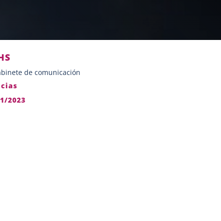
HS
binete de comunicación
icias
11/2023