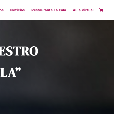
os
Noticias
Restaurante La Cala
Aula Virtual
UESTRO
LA”