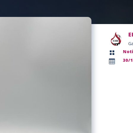
E
Ga
Not

30/
