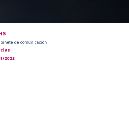
HS
binete de comunicación
icias
11/2023