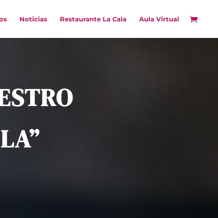
os
Noticias
Restaurante La Cala
Aula Virtual
UESTRO
LA”