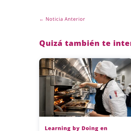
←
Noticia Anterior
Quizá también te inte
Learning by Doing en