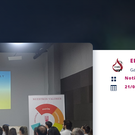
E
Ga
Not

21/
