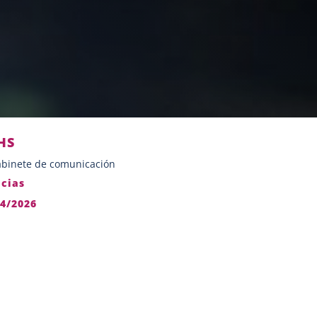
HS
binete de comunicación
icias
04/2026