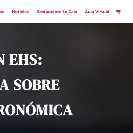
os
Noticias
Restaurante La Cala
Aula Virtual
N EHS:
A SOBRE
TRONÓMICA