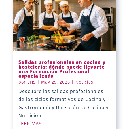
Salidas profesionales en cocina y
hostelería: dónde puede llevarte
una Formación Profesional
especializada
por
EHS
|
May 29, 2026
|
Noticias
Descubre las salidas profesionales
de los ciclos formativos de Cocina y
Gastronomía y Dirección de Cocina y
Nutrición.
LEER MÁS