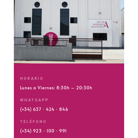
HORARIO
Lunes a Viernes: 8:30h – 20:30h
WHATSAPP
(+34) 637 · 424 · 846
TELÉFONO
(+34) 923 · 100 · 991