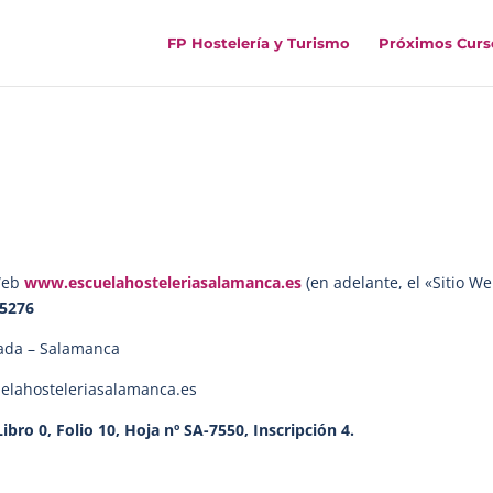
FP Hostelería y Turismo
Próximos Curs
 Web
www.escuelahosteleriasalamanca.es
(en adelante, el «Sitio We
75276
rada – Salamanca
cuelahosteleriasalamanca.es
bro 0, Folio 10, Hoja nº SA-7550, Inscripción 4.