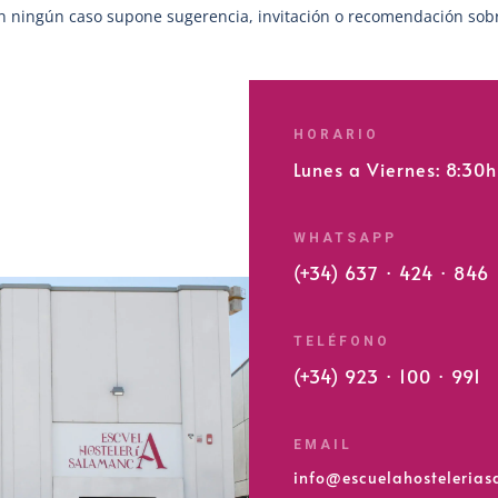
en ningún caso supone sugerencia, invitación o recomendación sob
HORARIO
Lunes a Viernes: 8:30
WHATSAPP
(+34) 637 · 424 · 846
TELÉFONO
(+34) 923 · 100 · 991
EMAIL
info@escuelahosteleria