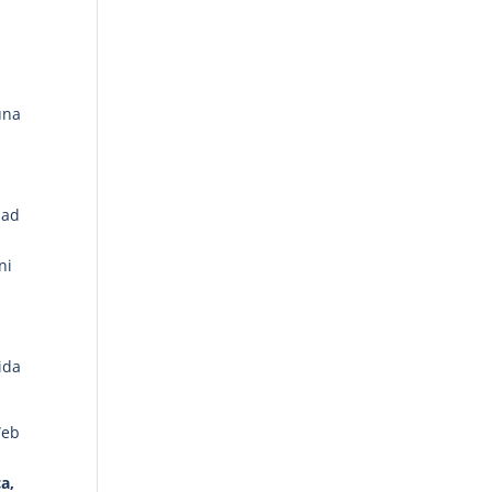
una
dad
n
ni
ida
Web
a,