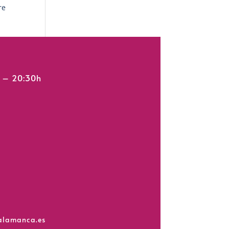
re
h – 20:30h
salamanca.es