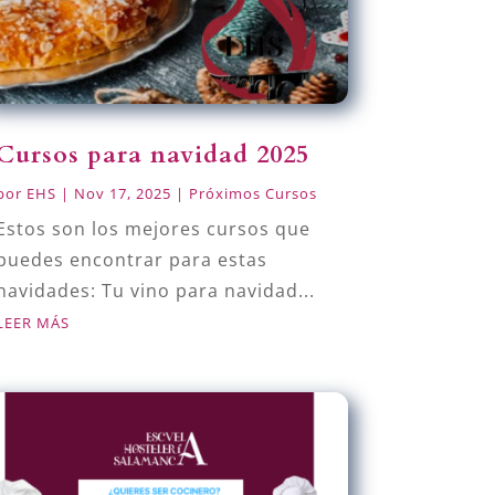
Cursos para navidad 2025
por
EHS
|
Nov 17, 2025
|
Próximos Cursos
Estos son los mejores cursos que
puedes encontrar para estas
navidades: Tu vino para navidad...
LEER MÁS