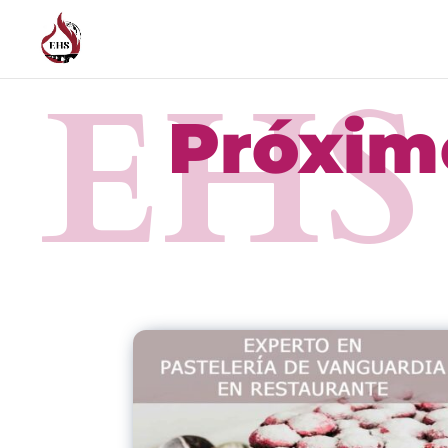
EHS
Próxim