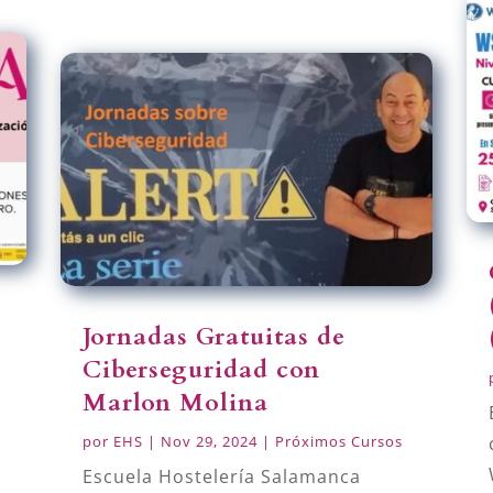
Jornadas Gratuitas de
Ciberseguridad con
Marlon Molina
por
EHS
|
Nov 29, 2024
|
Próximos Cursos
Escuela Hostelería Salamanca