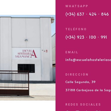
WHATSAPP
(+34) 637 · 424 · 846
TELÉFONO
(+34) 923 · 100 · 991
EMAIL
info@escuelahosteleria
DIRECCIÓN
Calle Segunda, 39
37188 Carbajosa de la Sa
REDES SOCIALES