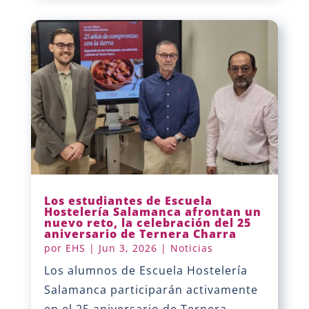
Los estudiantes de Escuela
Hostelería Salamanca afrontan un
nuevo reto, la celebración del 25
aniversario de Ternera Charra
por
EHS
|
Jun 3, 2026
|
Noticias
Los alumnos de Escuela Hostelería
Salamanca participarán activamente