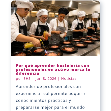
Por qué aprender hostelería con
profesionales en activo marca la
diferencia
por
EHS
|
Jun 8, 2026
|
Noticias
Aprender de profesionales con
experiencia real permite adquirir
conocimientos prácticos y
prepararse mejor para el mundo