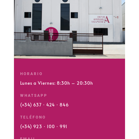
HORARIO
Lunes a Viernes: 8:30h – 20:30h
WHATSAPP
(+34) 637 · 424 · 846
TELÉFONO
(+34) 923 · 100 · 991
EMAIL