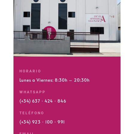
HORARIO
Lunes a Viernes: 8:30h – 20:30h
WHATSAPP
(+34) 637 · 424 · 846
TELÉFONO
(+34) 923 · 100 · 991
EMAIL