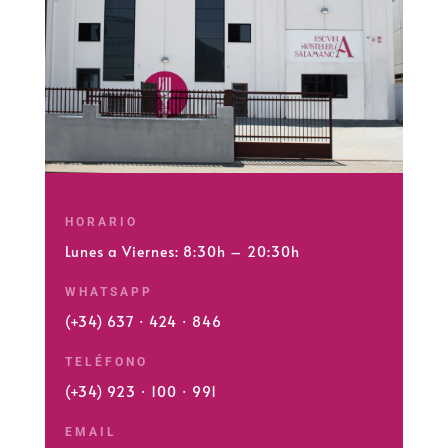
HORARIO
Lunes a Viernes: 8:30h – 20:30h
WHATSAPP
(+34) 637 · 424 · 846
TELÉFONO
(+34) 923 · 100 · 991
EMAIL