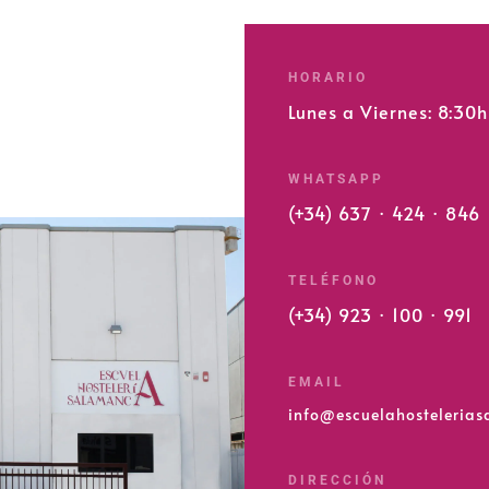
HORARIO
Lunes a Viernes: 8:30
WHATSAPP
(+34) 637 · 424 · 846
TELÉFONO
(+34) 923 · 100 · 991
EMAIL
info@escuelahosteleria
DIRECCIÓN