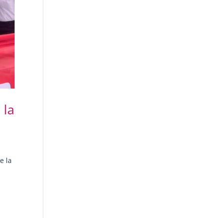
 la
e la
n