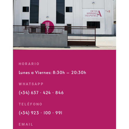
HORARIO
Lunes a Viernes: 8:30h – 20:30h
WHATSAPP
(+34) 637 · 424 · 846
TELÉFONO
(+34) 923 · 100 · 991
EMAIL