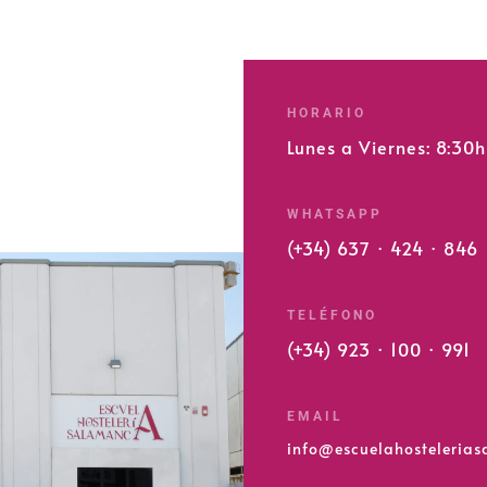
HORARIO
Lunes a Viernes: 8:30
WHATSAPP
(+34) 637 · 424 · 846
TELÉFONO
(+34) 923 · 100 · 991
EMAIL
info@escuelahosteleria