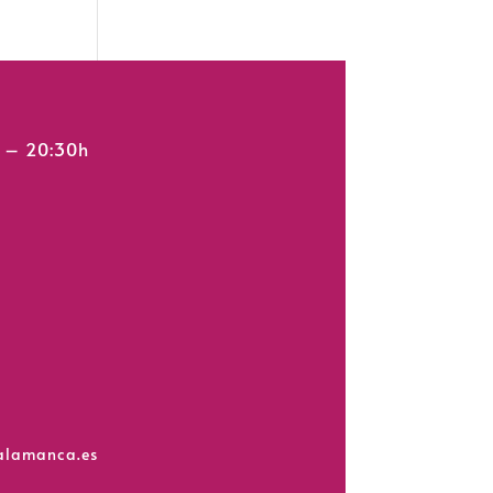
h – 20:30h
salamanca.es