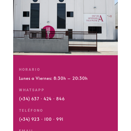
HORARIO
Lunes a Viernes: 8:30h – 20:30h
WHATSAPP
(+34) 637 · 424 · 846
TELÉFONO
(+34) 923 · 100 · 991
EMAIL