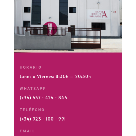
HORARIO
Lunes a Viernes: 8:30h – 20:30h
WHATSAPP
(+34) 637 · 424 · 846
TELÉFONO
(+34) 923 · 100 · 991
EMAIL