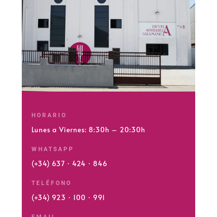
HORARIO
Lunes a Viernes: 8:30h – 20:30h
WHATSAPP
(+34) 637 · 424 · 846
TELÉFONO
(+34) 923 · 100 · 991
EMAIL