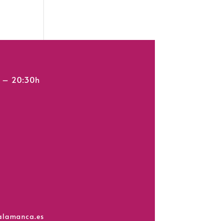
h – 20:30h
salamanca.es