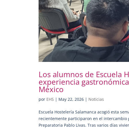
Los alumnos de Escuela 
experiencia gastronómica
México
por
EHS
|
May 22, 2026
|
Noticias
Escuela Hostelería Salamanca acogió esta se
recientemente participaron en el intercambio 
Preparatoria Pablo Livas. Tras varios días vivie