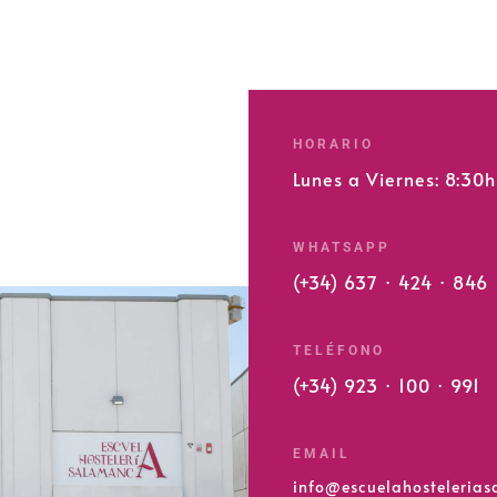
HORARIO
Lunes a Viernes: 8:30
WHATSAPP
(+34) 637 · 424 · 846
TELÉFONO
(+34) 923 · 100 · 991
EMAIL
info@escuelahosteleria