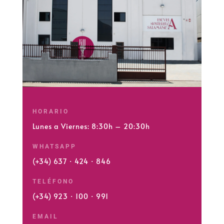
HORARIO
Lunes a Viernes: 8:30h – 20:30h
WHATSAPP
(+34) 637 · 424 · 846
TELÉFONO
(+34) 923 · 100 · 991
EMAIL