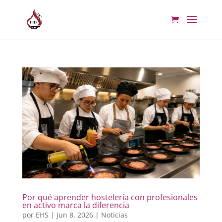
Por qué aprender hostelería con profesionales
en activo marca la diferencia
por
EHS
|
Jun 8, 2026
|
Noticias