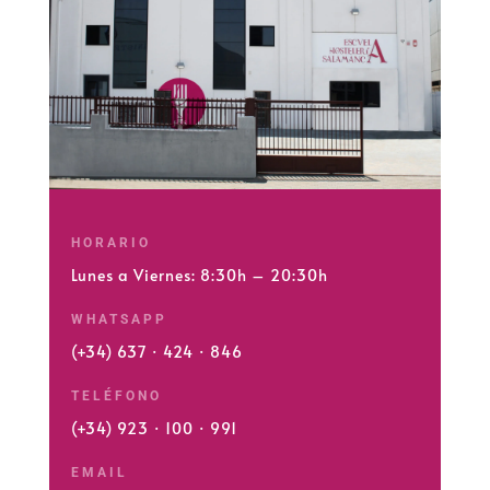
HORARIO
Lunes a Viernes: 8:30h – 20:30h
WHATSAPP
(+34) 637 · 424 · 846
TELÉFONO
(+34) 923 · 100 · 991
EMAIL