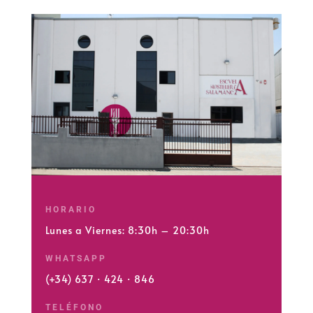
HORARIO
Lunes a Viernes: 8:30h – 20:30h
WHATSAPP
(+34) 637 · 424 · 846
TELÉFONO