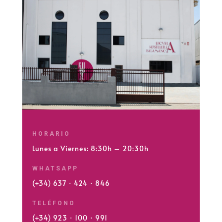
HORARIO
Lunes a Viernes: 8:30h – 20:30h
WHATSAPP
(+34) 637 · 424 · 846
TELÉFONO
(+34) 923 · 100 · 991