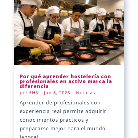
Por qué aprender hostelería con
profesionales en activo marca la
diferencia
por
EHS
|
Jun 8, 2026
|
Noticias
Aprender de profesionales con
experiencia real permite adquirir
conocimientos prácticos y
prepararse mejor para el mundo
laboral.